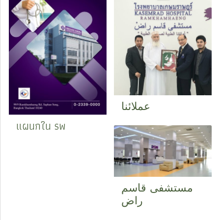
عملائنا
แผนกใน รพ
مستشفى قاسم
راض