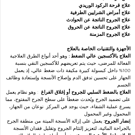
علاج قرحة الركود الوريدي
علاج أمراض الشرايين الطرفية
علاج الجروح الناتجة عن الحوادث
علاج الجروح الناتجة عن الحروق
علاج الجروح المزمنة
الأجهزة والتقنيات الخاصة بالعلاج
العلاج بالأكسجين عالي الضغط :
وهو أحد أنواع الطرق العلاجية
الفعالة للمرضى، حيث يتم تعريضهم للأكسجين النقي بنسبة
100% داخل كبسولة كبيرة مكيفة ذات ضغط عالي، إذ يعمل
الجهاز على تحسين تدفق الدم وإصلاح الأنسجة وإستعادة وظائف
الجسم
العلاج بالضغط السلبي للجروح أو إغلاق الفراغ
: وهو نظام يعمل
على تضميد الجرح ويُحدث ضغطاً على سطح الجرح المفتوح، مما
يسرع عملية الشفاء، حيث يوجد في المركز نوعان من الجهاز،
المحمول وغير المحمول
إ
نضار الجروح:
يعمل على إزالة الأنسجة الميتة من منطقة الجرح
بالجراحة المائية، لتعزيز إلتئام الجروح وتقليل فقدان الأنسجة